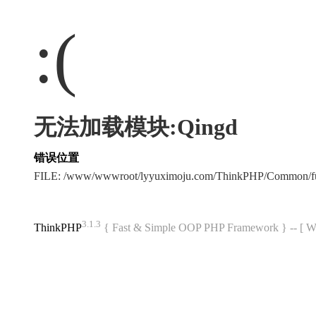
:(
无法加载模块:Qingd
错误位置
FILE: /www/wwwroot/lyyuximoju.com/ThinkPHP/Common/f
3.1.3
ThinkPHP
{ Fast & Simple OOP PHP Framework } -- 