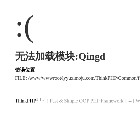
:(
无法加载模块:Qingd
错误位置
FILE: /www/wwwroot/lyyuximoju.com/ThinkPHP/Common/f
3.1.3
ThinkPHP
{ Fast & Simple OOP PHP Framework } -- 