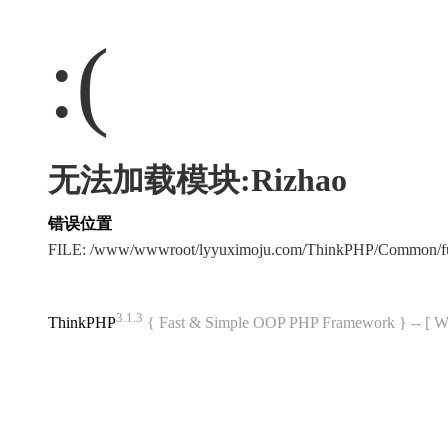
:(
无法加载模块:Rizhao
错误位置
FILE: /www/wwwroot/lyyuximoju.com/ThinkPHP/Common/f
3.1.3
ThinkPHP
{ Fast & Simple OOP PHP Framework } -- 